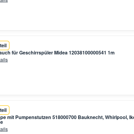
teil
auch für Geschirrspüler Midea 12038100000541 1m
ails
teil
e mit Pumpenstutzen 518000700 Bauknecht, Whirlpool, Ik
pe
ails