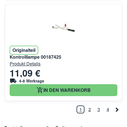
Originalteil
Kontrolllampe 00187425
Produkt Details
11,09 €
4-8 Werktage
IN DEN WARENKORB
1
2
3
4