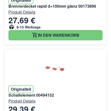
Originalteil
Brennerdeckel rapid d=100mm glanz 00173896
Produkt Details
27,69 €
8-15 Werktage
IN DEN WARENKORB
Originalteil
Schaltelement 00494152
Produkt Details
29,39 €