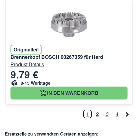
Originalteil
Brennerkopf BOSCH 00267359 für Herd
Produkt Details
9,79 €
8-15 Werktage
IN DEN WARENKORB
1
2
3
4
Ersatzteile zu verwandten Geräten anzeigen: