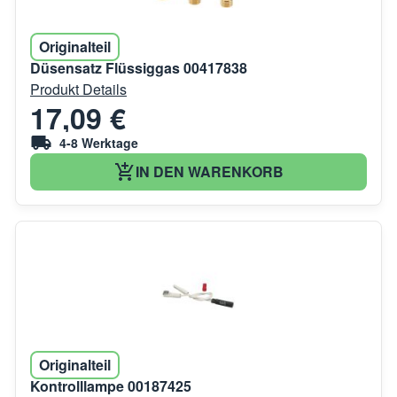
Originalteil
Düsensatz Flüssiggas 00417838
Produkt Details
17,09 €
4-8 Werktage
IN DEN WARENKORB
Originalteil
Kontrolllampe 00187425