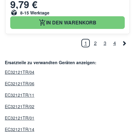
9,79 €
8-15 Werktage
IN DEN WARENKORB
1
2
3
4
Ersatzteile zu verwandten Geräten anzeigen:
EC32121TR/04
EC32121TR/06
EC32121TR/11
EC32121TR/02
EC32121TR/01
EC32121TR/14