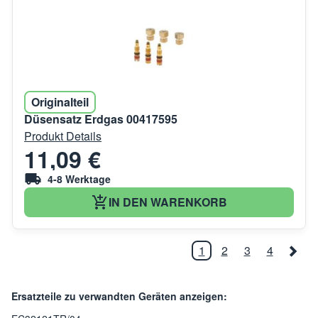
Originalteil
Düsensatz Erdgas 00417595
Produkt Details
11,09 €
4-8 Werktage
IN DEN WARENKORB
1
2
3
4
Ersatzteile zu verwandten Geräten anzeigen: