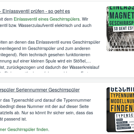
Einlassventil prüfen - so geht es
mit dem
Einlassventil eines Geschirrspülers
. Wir
til bzw. Wasserzulaufventil elektrisch und auch
iten an denen das Einlassventil eures Geschirrspüler
innenliegend im Geschirrspüler und zum anderen
liegend). Rein technisch gesehen funktionieren
nnung auf einer kleinen Spule wird ein Stößel,
ist, zurückgezogen und dadurch der Wasserkreislauf
die Einlassventile demzufolge geschlossen. Erst wenn
ngesteuert wird, wird auch das Ventil geöffnet.
rspüler Seriennummer Geschirrspüler
Ihr das Typenschild und darauf die Typennummer
unbedingt diese Nummer mit der auf dieser Seite
satzteils ab. Nur so könnt Ihr sicher sein, dass das
ät passend ist.
r Geschirrspüler finden
.