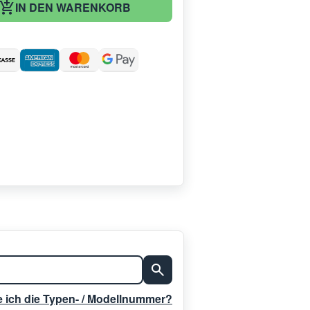
IN DEN WARENKORB
:
e ich die Typen- / Modellnummer?