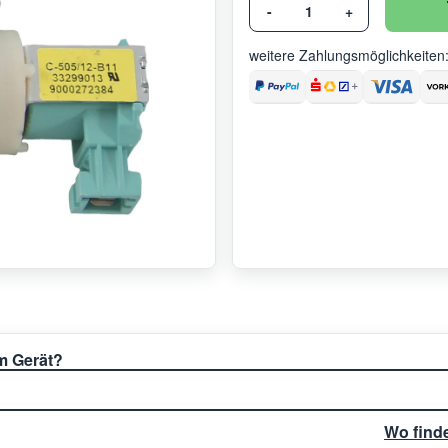
-
+
weitere Zahlungsmöglichkeiten
em Gerät?
Wo find