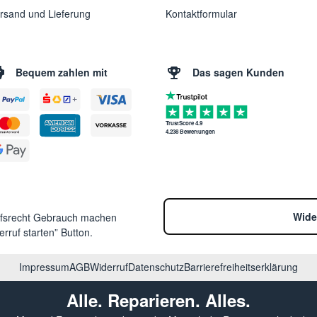
rsand und Lieferung
Kontaktformular
Bequem zahlen mit
Das sagen Kunden
TrustScore 4.9
4.238 Bewertungen
Wide
ufsrecht Gebrauch machen
rruf starten” Button.
Impressum
AGB
Widerruf
Datenschutz
Barrierefreiheitserklärung
Alle. Reparieren. Alles.