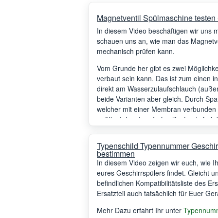
Magnetventil Spülmaschine testen - 
In diesem Video beschäftigen wir uns 
schauen uns an, wie man das Magnetven
mechanisch prüfen kann.
Vom Grunde her gibt es zwei Möglichke
verbaut sein kann. Das ist zum einen 
direkt am Wasserzulaufschlauch (außen
beide Varianten aber gleich. Durch Spa
welcher mit einer Membran verbunden 
geöffnet. Im stromfreien Zustand sind 
die Spule mit der passenden Spannung a
Typenschild Typennummer Geschir
bestimmen
In diesem Video zeigen wir euch, wie 
eures Geschirrspülers findet. Gleicht 
befindlichen Kompatibilitätsliste des Er
Ersatzteil auch tatsächlich für Euer Ger
Mehr Dazu erfahrt Ihr unter
Typennumme