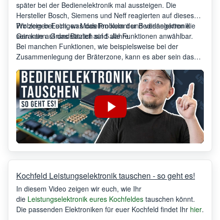
später bei der Bedienelektronik mal aussteigen. Die
Hersteller Bosch, Siemens und Neff reagierten auf dieses
Problem bei einigen Modellen kulant und verlängerten die
Wir zeigen Euch, was das Problem der Bedienelektronik
Garantie auf das Bauteil auf 5 Jahre.
sein kann. Grundsätzlich sind alle Funktionen anwählbar.
Bei manchen Funktionen, wie beispielsweise bei der
Zusammenlegung der Bräterzone, kann es aber sein dass
die Touch Erkennung gar nicht oder nur verzögert reagiert..
Kochfeld Leistungselektronik tauschen - so geht es!
In diesem Video zeigen wir euch, wie Ihr
die
Leistungselektronik eures Kochfeldes
tauschen könnt.
Die passenden Elektroniken für euer Kochfeld findet Ihr
hier
.