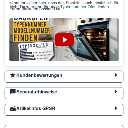
könnt Ihr sicher sein, dass das Ersatzteil auch tatsächlich für
Mehr Dazu erfahrt Ihr unter
Typennummer Ofen finden
.
Euren Backofen passend ist.
Kundenbewertungen
Reparaturhinweise
Artikelinfos GPSR