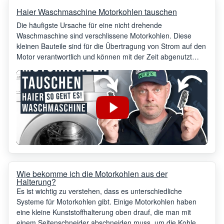
Haier Waschmaschine Motorkohlen tauschen
Die häufigste Ursache für eine nicht drehende
Waschmaschine sind verschlissene Motorkohlen. Diese
kleinen Bauteile sind für die Übertragung von Strom auf den
Motor verantwortlich und können mit der Zeit abgenutzt
werden. Wenn sie zu stark verschlissen sind, können sie
keinen ausreichenden Kontakt mehr zum Anker herstellen,
was dazu führt, dass der Motor nicht mehr dreht.
Wie bekomme ich die Motorkohlen aus der
Halterung?
Es ist wichtig zu verstehen, dass es unterschiedliche
Systeme für Motorkohlen gibt. Einige Motorkohlen haben
eine kleine Kunststoffhalterung oben drauf, die man mit
einem Seitenschneider abschneiden muss, um die Kohle