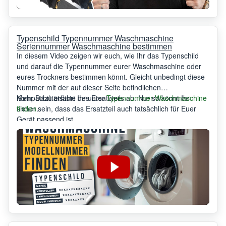
Typenschild Typennummer Waschmaschine
Seriennummer Waschmaschine bestimmen
In diesem Video zeigen wir euch, wie Ihr das Typenschild
und darauf die Typennummer eurer Waschmaschine oder
eures Trockners bestimmen könnt. Gleicht unbedingt diese
Nummer mit der auf dieser Seite befindlichen
Kompatibilitätsliste des Ersatzteils ab. Nur so könnt Ihr
Mehr Dazu erfahrt Ihr unter
Typennummer Waschmaschine
sicher sein, dass das Ersatzteil auch tatsächlich für Euer
finden
.
Gerät passend ist.