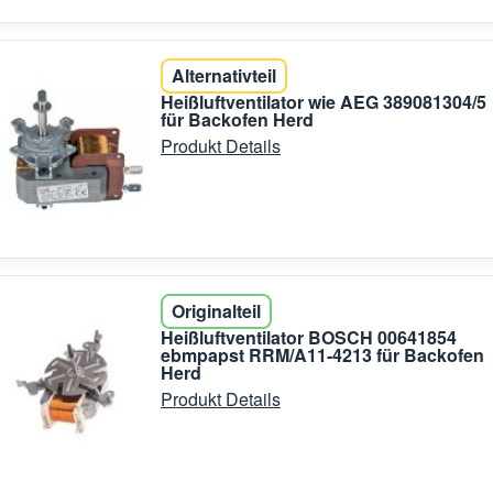
Alternativteil
Heißluftventilator wie AEG 389081304/5
für Backofen Herd
Produkt Details
Originalteil
Heißluftventilator BOSCH 00641854
ebmpapst RRM/A11-4213 für Backofen
Herd
Produkt Details