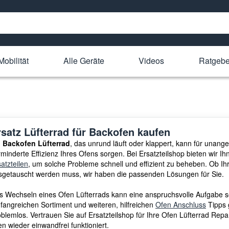
Mobilität
Alle Geräte
Videos
Ratgebe
rsatz Lüfterrad für Backofen kaufen
n
Backofen Lüfterrad
, das unrund läuft oder klappert, kann für una
rminderte Effizienz Ihres Ofens sorgen. Bei Ersatzteilshop bieten wir 
atzteilen
, um solche Probleme schnell und effizient zu beheben. Ob Ih
sgetauscht werden muss, wir haben die passenden Lösungen für Sie.
s Wechseln eines Ofen Lüfterrads kann eine anspruchsvolle Aufgabe s
fangreichen Sortiment und weiteren, hilfreichen
Ofen Anschluss
Tipps 
oblemlos. Vertrauen Sie auf Ersatzteilshop für Ihre Ofen Lüfterrad Repa
n wieder einwandfrei funktioniert.