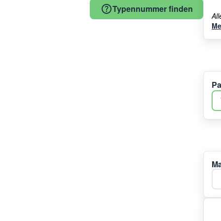
Typennummer finden
Al
Me
Pa
Ma
Ma