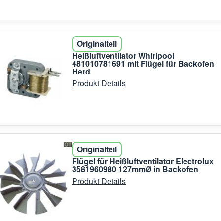
Originalteil
Heißluftventilator Whirlpool
481010781691 mit Flügel für Backofen
Herd
Produkt Details
Originalteil
Flügel für Heißluftventilator Electrolux
3581960980 127mmØ in Backofen
Produkt Details