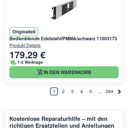
Originalteil
Bedienblende Edelstahl/PMMA/schwarz 11003173
Produkt Details
179,29 €
1-2 Werktage
IN DEN WARENKORB
1
2
3
4
5
...
284
Kostenlose Reparaturhilfe – mit den
richtigen Ersatzteilen und Anleitungen