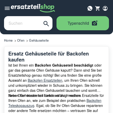
Typenschild
Home
Ofen
Gehäuseteile
Ersatz Gehäuseteile für Backofen
kaufen
Ist bei Ihnen ein
Backofen Gehäuseteil beschädigt
oder
gar das gesamte Ofen Gehäuse kaputt? Dann sind Sie bei
Ersatzteilshop genau richtig! Bei uns finden Sie eine große
Auswahl an
Backofen Ersatzteilen
, um Ihren Ofen schnell
und unkompliziert wieder in Schuss zu bringen. Sie können
ganz einfach das Ofen Gehäuseteil tauschen und somit
Ihren Ofen wieder voll funktionsfähig machen.
Neben Gehäuseteilen bieten wir auch weitere Ersatzteile für
Ihren Ofen an, wie zum Beispiel den praktischen
Backofen
Teleskopauszug
. Egal, ob Sie Ihr Ofen Gehäuse reparieren
oder andere Teile ersetzen möchten – vertrauen Sie auf