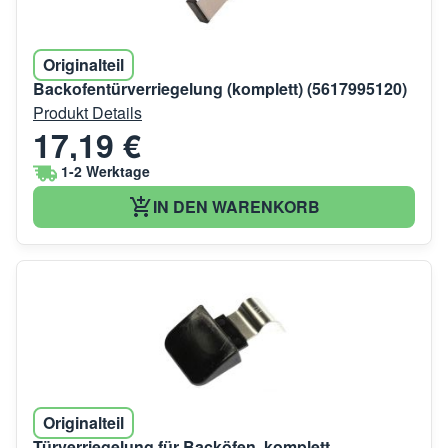
Originalteil
Backofentürverriegelung (komplett) (5617995120)
Produkt Details
17,19 €
1-2 Werktage
IN DEN WARENKORB
Originalteil
Türverriegelung für Backöfen, komplett