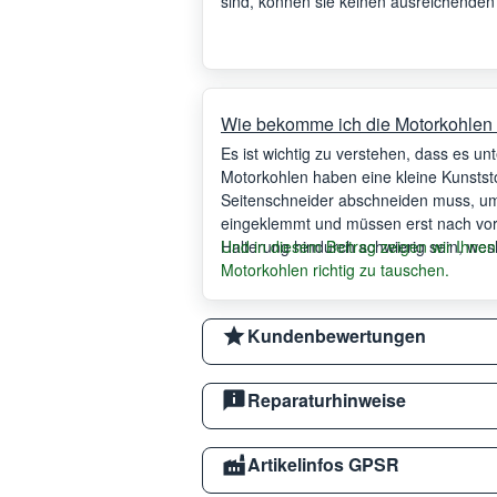
sind, können sie keinen ausreichenden
dass der Motor nicht mehr dreht.
Wie bekomme ich die Motorkohlen 
Es ist wichtig zu verstehen, dass es un
Motorkohlen haben eine kleine Kunstst
Seitenschneider abschneiden muss, um 
eingeklemmt und müssen erst nach vor
Halterung hindurch schwierig sein, wes
Und in diesem Beitrag zeigen wir Ihnen
Motorkohlen richtig zu tauschen.
Kundenbewertungen
Reparaturhinweise
Artikelinfos GPSR