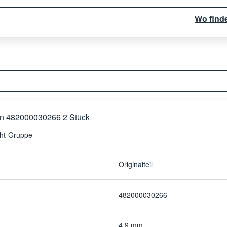
Wo find
fen 482000030266 2 Stück
cht-Gruppe
Originalteil
482000030266
4,9 mm