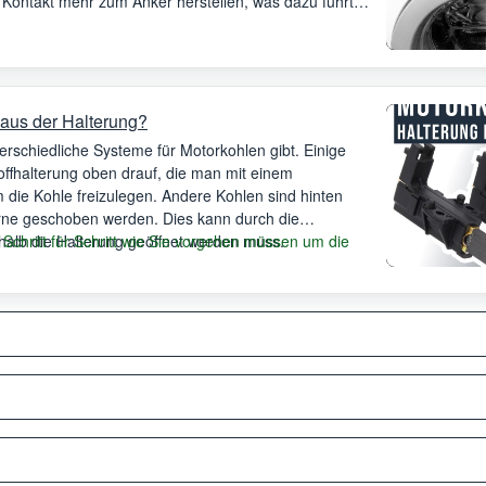
 Kontakt mehr zum Anker herstellen, was dazu führt,
aus der Halterung?
terschiedliche Systeme für Motorkohlen gibt. Einige
offhalterung oben drauf, die man mit einem
die Kohle freizulegen. Andere Kohlen sind hinten
ne geschoben werden. Dies kann durch die
halb die Halterung geöffnet werden muss.
 Schritt für Schritt wie Sie vorgehen müssen um die