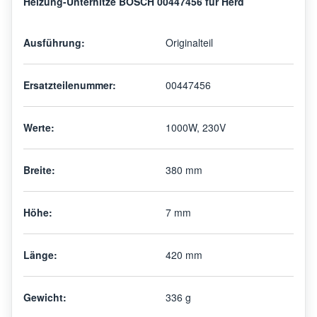
Heizung-Unterhitze BOSCH 00447456 für Herd
Ausführung:
Originalteil
Ersatzteilenummer:
00447456
Werte:
1000W, 230V
Breite:
380 mm
Höhe:
7 mm
Länge:
420 mm
Gewicht:
336 g