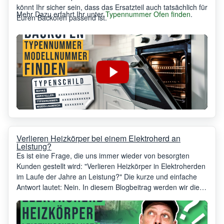
könnt Ihr sicher sein, dass das Ersatzteil auch tatsächlich für
Mehr Dazu erfahrt Ihr unter
Typennummer Ofen finden
.
Euren Backofen passend ist.
Verlieren Heizkörper bei einem Elektroherd an
Leistung?
Es ist eine Frage, die uns immer wieder von besorgten
Kunden gestellt wird: "Verlieren Heizkörper in Elektroherden
im Laufe der Jahre an Leistung?" Die kurze und einfache
Antwort lautet: Nein. In diesem Blogbeitrag werden wir diese
Frage genauer beleuchten und erklären, warum Sie sich
keine Sorgen um einen Leistungsabfall Ihrer Heizkörper
machen müssen.