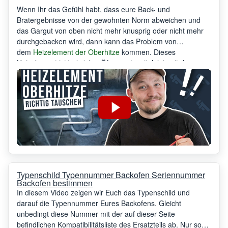
Wenn Ihr das Gefühl habt, dass eure Back- und
Bratergebnisse von der gewohnten Norm abweichen und
das Gargut von oben nicht mehr knusprig oder nicht mehr
durchgebacken wird, dann kann das Problem von
dem
Heizelement der Oberhitze
kommen. Dieses
Heizelement ist bei vielen Öfen auch zeitgleich mit den
Heizspiralen für die Grillfunktion versehen. Wenn ein
solches Heizelement durchbrennt, dann ist es meist auf den
ersten Blick zu sehen. Ihr könnt dann meist eine
aufgeplatzte Stelle am Heizstab sehen.
Typenschild Typennummer Backofen Seriennummer
Backofen bestimmen
In diesem Video zeigen wir Euch das Typenschild und
darauf die Typennummer Eures Backofens. Gleicht
unbedingt diese Nummer mit der auf dieser Seite
befindlichen Kompatibilitätsliste des Ersatzteils ab. Nur so