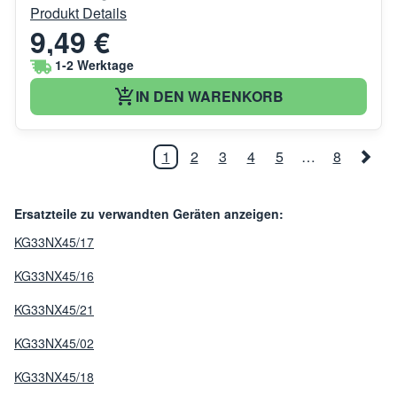
Produkt Details
9,49 €
1-2 Werktage
IN DEN WARENKORB
1
2
3
4
5
…
8
Ersatzteile zu verwandten Geräten anzeigen:
KG33NX45/17
KG33NX45/16
KG33NX45/21
KG33NX45/02
KG33NX45/18