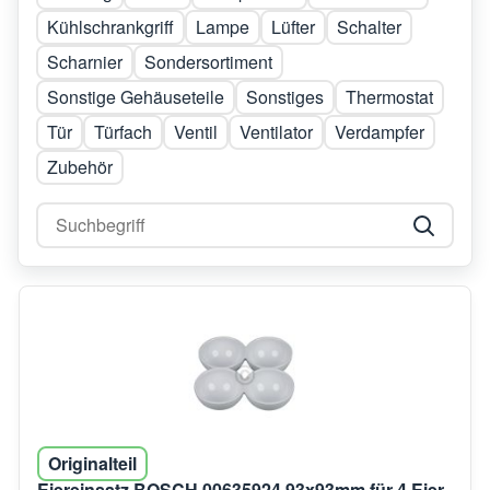
Kühlschrankgriff
Lampe
Lüfter
Schalter
Scharnier
Sondersortiment
Sonstige Gehäuseteile
Sonstiges
Thermostat
Tür
Türfach
Ventil
Ventilator
Verdampfer
Zubehör
Originalteil
Eiereinsatz BOSCH 00635924 93x93mm für 4 Eier