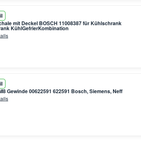
il
chale mit Deckel BOSCH 11008387 für Kühlschrank
rank KühlGefrierKombination
ails
il
M8 Gewinde 00622591 622591 Bosch, Siemens, Neff
ails