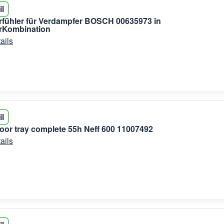
il
fühler für Verdampfer BOSCH 00635973 in
erKombination
ails
il
door tray complete 55h Neff 600 11007492
ails