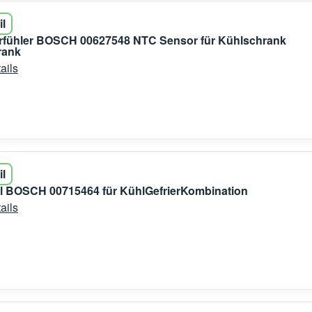
il
rfühler BOSCH 00627548 NTC Sensor für Kühlschrank
rank
ails
il
al BOSCH 00715464 für KühlGefrierKombination
ails