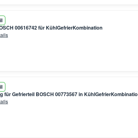
il
 BOSCH 00616742 für KühlGefrierKombination
ails
il
g für Gefrierteil BOSCH 00773567 in KühlGefrierKombinati
ails