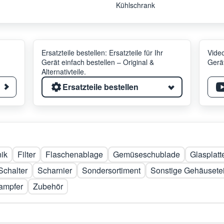
Kühlschrank
Ersatzteile bestellen: Ersatzteile für Ihr
Video
Gerät einfach bestellen – Original &
Gerät
Alternativteile.
Ersatzteile bestellen
nik
Filter
Flaschenablage
Gemüseschublade
Glasplatt
Schalter
Scharnier
Sondersortiment
Sonstige Gehäusetei
ampfer
Zubehör