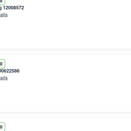
il
 12008572
ails
il
 00622586
ails
il