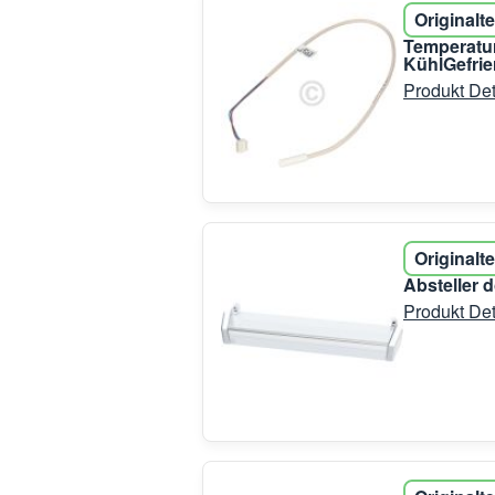
Originalte
Temperatur
KühlGefri
Produkt Det
Originalte
Absteller 
Produkt Det