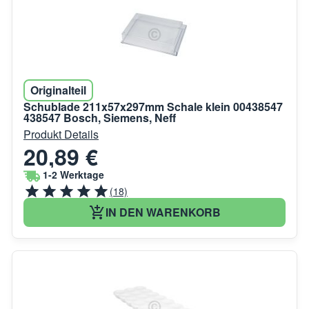
Originalteil
Schublade 211x57x297mm Schale klein 00438547
438547 Bosch, Siemens, Neff
Produkt Details
20,89 €
1-2 Werktage
(18)
IN DEN WARENKORB