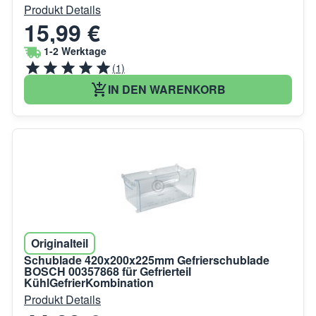
Produkt Details
15,99 €
1-2 Werktage
(1)
IN DEN WARENKORB
Originalteil
Schublade 420x200x225mm Gefrierschublade
BOSCH 00357868 für Gefrierteil
KühlGefrierKombination
Produkt Details