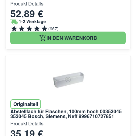
Produkt Details
52,89 €
1-2 Werktage
(667)
IN DEN WARENKORB
Originalteil
Abstellfach für Flaschen, 100mm hoch 00353045
353045 Bosch, Siemens, Neff 8996710727851
Produkt Details
35,19 €