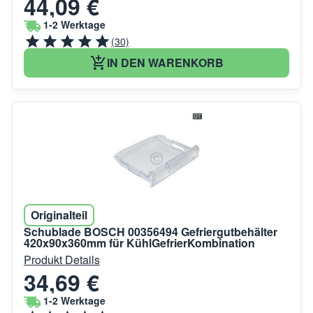
44,09 €
1-2 Werktage
(30)
IN DEN WARENKORB
Originalteil
Schublade BOSCH 00356494 Gefriergutbehälter
420x90x360mm für KühlGefrierKombination
Produkt Details
34,69 €
1-2 Werktage