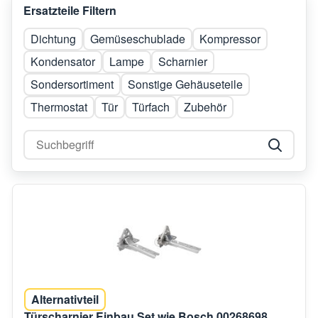
Ersatzteile Filtern
Dichtung
Gemüseschublade
Kompressor
Kondensator
Lampe
Scharnier
Sondersortiment
Sonstige Gehäuseteile
Thermostat
Tür
Türfach
Zubehör
Alternativteil
Türscharnier Einbau Set wie Bosch 00268698