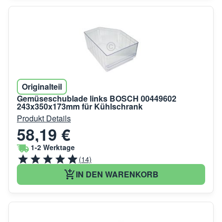
Originalteil
Gemüseschublade links BOSCH 00449602
243x350x173mm für Kühlschrank
Produkt Details
58,19 €
1-2 Werktage
(14)
IN DEN WARENKORB