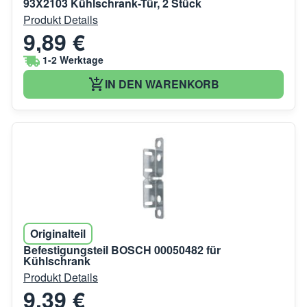
93X2103 Kühlschrank-Tür, 2 Stück
Produkt Details
9,89 €
1-2 Werktage
IN DEN WARENKORB
Originalteil
Befestigungsteil BOSCH 00050482 für
Kühlschrank
Produkt Details
9,39 €