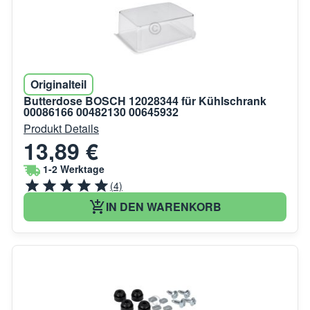
Originalteil
Butterdose BOSCH 12028344 für Kühlschrank
00086166 00482130 00645932
Produkt Details
13,89 €
1-2 Werktage
(4)
IN DEN WARENKORB