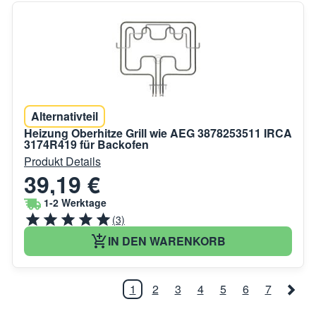
Alternativteil
Heizung Oberhitze Grill wie AEG 3878253511 IRCA
3174R419 für Backofen
Produkt Details
39,19 €
1-2 Werktage
(3)
IN DEN WARENKORB
1
2
3
4
5
6
7