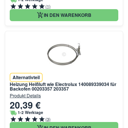
(1)
IN DEN WARENKORB
Alternativteil
Heizung Heißluft wie Electrolux 140089339034 für
Backofen 00203357 203357
Produkt Details
20,39 €
1-2 Werktage
(3)
IN DEN WARENKORB