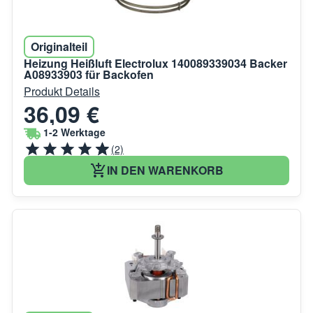
Originalteil
Heizung Heißluft Electrolux 140089339034 Backer
A08933903 für Backofen
Produkt Details
36,09 €
1-2 Werktage
(2)
IN DEN WARENKORB