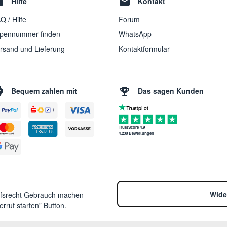
Hilfe
Kontakt
Q / Hilfe
Forum
pennummer finden
WhatsApp
rsand und Lieferung
Kontaktformular
Bequem zahlen mit
Das sagen Kunden
TrustScore 4.9
4.238 Bewertungen
Wide
ufsrecht Gebrauch machen
rruf starten” Button.