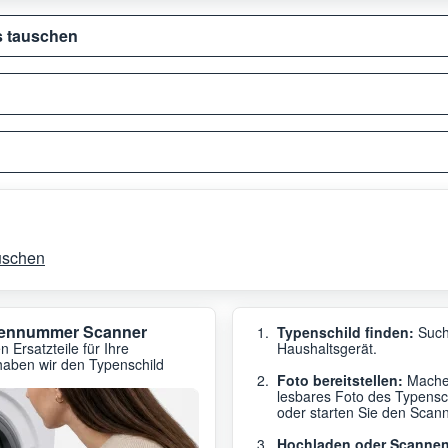
s tauschen
uschen
ypennummer Scanner
Typenschild finden:
Such
 Ersatzteile für Ihre
Haushaltsgerät.
haben wir den Typenschild
Foto bereitstellen:
Machen
lesbares Foto des Typensc
oder starten Sie den Scanne
Hochladen oder Scannen