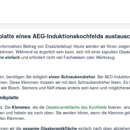
latte eines AEG-Induktionskochfelds austausc
formativen Beitrag von Ersatzteilshop! Heute werden wir Ihnen zeigen
önnen. Während es ärgerlich sein kann, sich mit einer kaputten Glas
tiv einfach
und erfordert nicht viel Fachwissen oder Werkzeug.
n, benötigen Sie lediglich
einen Schraubendreher
. Bei AEG Induktion
men. Diese Klemmen müssen wir mit dem Schraubendreher lösen. Es ist
wie Bosch, Siemens und Neff etwas anders sein kann und möglicherwei
ikplatte
s. Die
Klemmen
, die die
Glaskeramikfläche des Kochfelds
fixieren, si
nen und hebeln sie nach oben. Sie werden hören, wenn die Klemme gelöst
allen Klemmen.
nnen wir die
gesamte Glaskeramikfläche
einfach nach oben abziehen.