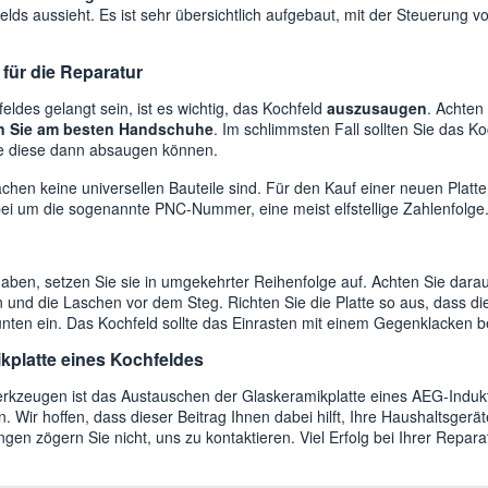
lds aussieht. Es ist sehr übersichtlich aufgebaut, mit der Steuerung 
ür die Reparatur
feldes gelangt sein, ist es wichtig, das Kochfeld
auszusaugen
. Achten
n Sie am besten Handschuhe
. Im schlimmsten Fall sollten Sie das Koc
ie diese dann absaugen können.
ächen keine universellen Bauteile sind. Für den Kauf einer neuen Platt
bei um die sogenannte PNC-Nummer, eine meist elfstellige Zahlenfolge
aben, setzen Sie sie in umgekehrter Reihenfolge auf. Achten Sie darau
en und die Laschen vor dem Steg. Richten Sie die Platte so aus, dass 
 unten ein. Das Kochfeld sollte das Einrasten mit einem Gegenklacken b
kplatte eines Kochfeldes
erkzeugen ist das Austauschen der Glaskeramikplatte eines AEG-Indukt
 Wir hoffen, dass dieser Beitrag Ihnen dabei hilft, Ihre Haushaltsgeräte
gen zögern Sie nicht, uns zu kontaktieren
. Viel Erfolg bei Ihrer Repara