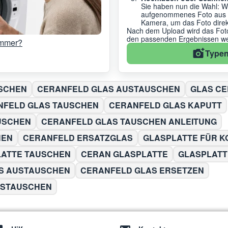
Sie haben nun die Wahl: W
aufgenommenes Foto aus de
Kamera, um das Foto dire
Nach dem Upload wird das Foto 
den passenden Ergebnissen wei
ummer?
Typen
SCHEN
CERANFELD GLAS AUSTAUSCHEN
GLAS C
NFELD GLAS TAUSCHEN
CERANFELD GLAS KAPUTT
USCHEN
CERANFELD GLAS TAUSCHEN ANLEITUNG
HEN
CERANFELD ERSATZGLAS
GLASPLATTE FÜR K
LATTE TAUSCHEN
CERAN GLASPLATTE
GLASPLATT
S AUSTAUSCHEN
CERANFELD GLAS ERSETZEN
USTAUSCHEN