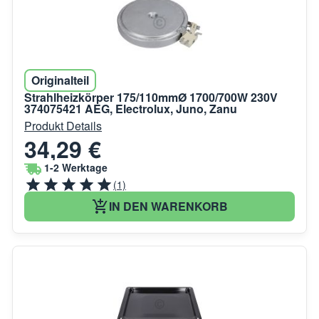
Originalteil
Strahlheizkörper 175/110mmØ 1700/700W 230V
374075421 AEG, Electrolux, Juno, Zanu
Produkt Details
34,29 €
1-2 Werktage
(1)
IN DEN WARENKORB