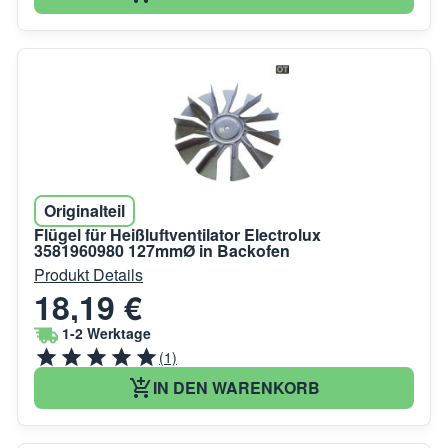
Originalteil
Flügel für Heißluftventilator Electrolux
3581960980 127mmØ in Backofen
Produkt Details
18,19 €
1-2 Werktage
(1)
IN DEN WARENKORB