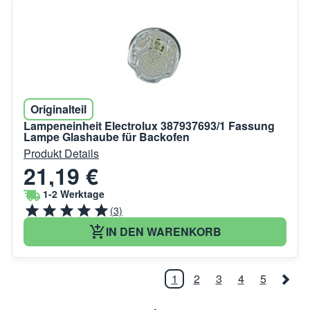
Originalteil
Lampeneinheit Electrolux 387937693/1 Fassung
Lampe Glashaube für Backofen
Produkt Details
21,19 €
1-2 Werktage
(3)
IN DEN WARENKORB
1
2
3
4
5