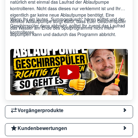
natürlich erst einmal das Laufrad der Ablaufpumpe
kontrollieren. Nicht dass dieses nur verklemmt ist und Ihr
eigentlich gar keine neue Ablaufpumpe benötigt. Eine
Wenn Ihr ein lautes „Summgeräusch“ hören solltet und der
defekte Ablaufpumpe sorgt dafür, dass Euer Geschirrspüler
Geschirrspüler dann abbricht, solltet Ihr zuerst das Laufrad
das Wasser am Ende des Spülprogramms nicht mehr
kontrollieren.
abpumpen kann und dadurch das Programm abbricht.
Vorgängerprodukte
Kundenbewertungen