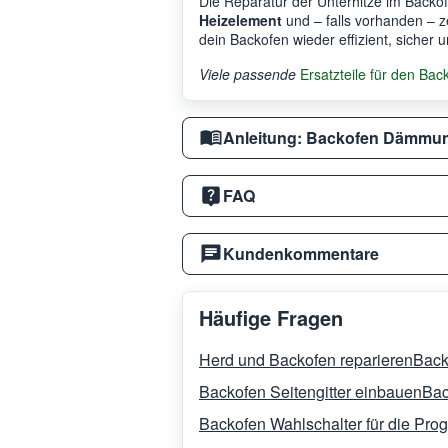
Die Reparatur der Unterhitze im Backo
Heizelement
und – falls vorhanden – ze
dein Backofen wieder effizient, sicher u
Viele passende
Ersatzteile für den Bac
Anleitung: Backofen Dämmung
FAQ
Kundenkommentare
Häufige Fragen
Herd und Backofen reparieren
Back
Backofen Seitengitter einbauen
Bac
Backofen Wahlschalter für die Pr