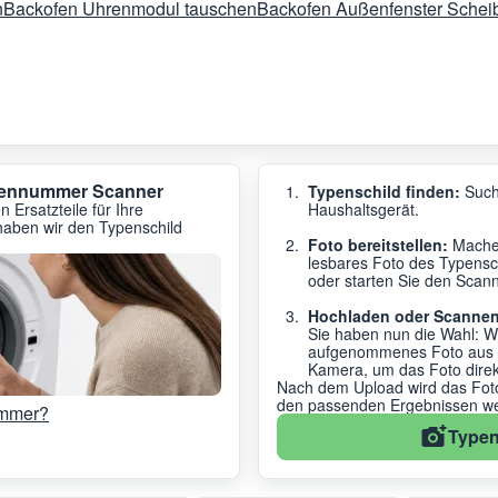
n
Backofen Uhrenmodul tauschen
Backofen Außenfenster Schei
ypennummer Scanner
Typenschild finden:
Such
 Ersatzteile für Ihre
Haushaltsgerät.
haben wir den Typenschild
Foto bereitstellen:
Machen
lesbares Foto des Typensc
oder starten Sie den Scanne
Hochladen oder Scannen
Sie haben nun die Wahl: W
aufgenommenes Foto aus de
Kamera, um das Foto dire
Nach dem Upload wird das Foto 
den passenden Ergebnissen wei
ummer?
Typen