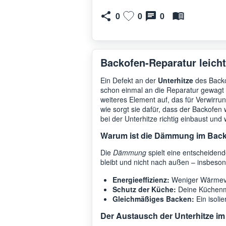
0
0
0
Backofen-Reparatur leich
Ein Defekt an der
Unterhitze
des Backo
schon einmal an die Reparatur gewagt hat
weiteres Element auf, das für Verwirru
wie sorgt sie dafür, dass der Backofen w
bei der Unterhitze richtig einbaust und 
Warum ist die Dämmung im Back
Die
Dämmung
spielt eine entscheidend
bleibt und nicht nach außen – insbeson
Energieeffizienz:
Weniger Wärmever
Schutz der Küche:
Deine Küchenmö
Gleichmäßiges Backen:
Ein isoli
Der Austausch der Unterhitze im