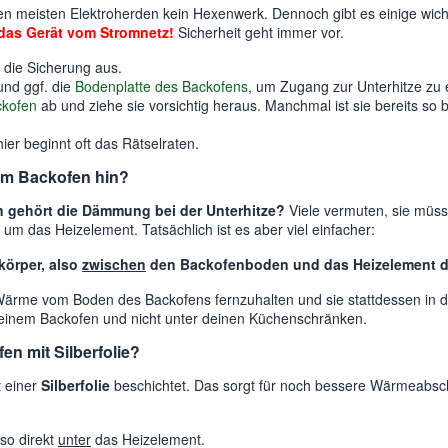
den meisten Elektroherden kein Hexenwerk. Dennoch gibt es einige wich
das Gerät vom Stromnetz!
Sicherheit geht immer vor.
 die Sicherung aus.
nd ggf. die
Bodenplatte des Backofens
, um Zugang zur Unterhitze zu 
ckofen
ab und ziehe sie vorsichtig heraus. Manchmal ist sie bereits so b
hier beginnt oft das Rätselraten.
im Backofen hin?
 gehört die Dämmung bei der Unterhitze?
Viele vermuten, sie müss
e um das Heizelement. Tatsächlich ist es aber viel einfacher:
körper, also
zwischen
den Backofenboden und das Heizelement de
ärme vom Boden des Backofens fernzuhalten und sie stattdessen in de
n deinem Backofen und nicht unter deinen Küchenschränken.
n mit Silberfolie?
t einer
Silberfolie
beschichtet. Das sorgt für noch bessere Wärmeabschi
lso direkt
unter
das Heizelement.