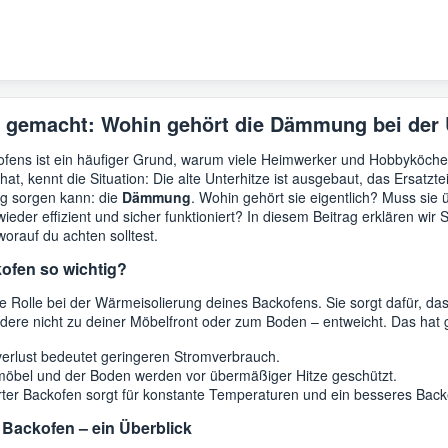
t gemacht: Wohin gehört die Dämmung bei der 
fens ist ein häufiger Grund, warum viele Heimwerker und Hobbyköche
, kennt die Situation: Die alte Unterhitze ist ausgebaut, das Ersatzteil 
ng sorgen kann: die
Dämmung
. Wohin gehört sie eigentlich? Muss sie
ieder effizient und sicher funktioniert? In diesem Beitrag erklären wir 
worauf du achten solltest.
ofen so wichtig?
e Rolle bei der Wärmeisolierung deines Backofens. Sie sorgt dafür, da
dere nicht zu deiner Möbelfront oder zum Boden – entweicht. Das hat g
lust bedeutet geringeren Stromverbrauch.
bel und der Boden werden vor übermäßiger Hitze geschützt.
erter Backofen sorgt für konstante Temperaturen und ein besseres Back
 Backofen – ein Überblick