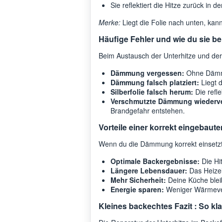
Sie reflektiert die Hitze zurück in
Merke:
Liegt die Folie nach unten, kann 
Häufige Fehler und wie du sie b
Beim Austausch der Unterhitze und der
Dämmung vergessen:
Ohne Dämmu
Dämmung falsch platziert:
Liegt 
Silberfolie falsch herum:
Die refl
Verschmutzte Dämmung wiederv
Brandgefahr entstehen.
Vorteile einer korrekt eingeba
Wenn du die Dämmung korrekt einsetzt, 
Optimale Backergebnisse:
Die Hit
Längere Lebensdauer:
Das Heizel
Mehr Sicherheit:
Deine Küche bleib
Energie sparen:
Weniger Wärmever
Kleines backechtes Fazit : So kl