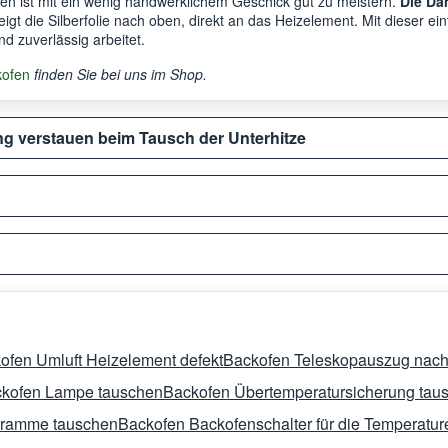
fen ist mit ein wenig handwerklichem Geschick gut zu meistern.
Die Dä
igt die Silberfolie nach oben, direkt an das Heizelement. Mit dieser ein
nd zuverlässig arbeitet.
kofen
finden Sie bei uns im Shop.
 verstauen beim Tausch der Unterhitze
ofen Umluft Heizelement defekt
Backofen Teleskopauszug nach
kofen Lampe tauschen
Backofen Übertemperatursicherung tau
ogramme tauschen
Backofen Backofenschalter für die Temperatur