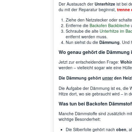
Der Austausch der
Unterhitze
ist bei 
du mit der Reparatur beginnst,
trenne 
Ziehe den Netzstecker oder schalte
Entferne die
Backofen Backbleche
u
Schraube die alte
Unterhitze im Ba
entfernt werden muss.
Nun siehst du die
Dämmung
. Und 
Wo genau gehört die Dämmung 
Jetzt zur entscheidenden Frage:
Wohin
werden – vielleicht sogar wie eine Hüll
Die Dämmung gehört
unter
den Heiz
Die Aufgabe der Dämmung ist es, die W
Hitze dort, wo sie gebraucht wird – i
Was tun bei Backofen Dämmstoffe
Manche Dämmstoffe sind zusätzlich mi
wichtige Besonderheit:
Die Silberfolie gehört nach
oben
, a