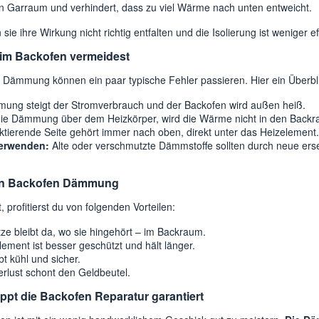
 den Garraum und verhindert, dass zu viel Wärme nach unten entweicht.
sie ihre Wirkung nicht richtig entfalten und die Isolierung ist weniger eff
eim Backofen vermeidest
 Dämmung können ein paar typische Fehler passieren. Hier ein Überbli
ng steigt der Stromverbrauch und der Backofen wird außen heiß.
die Dämmung über dem Heizkörper, wird die Wärme nicht in den Backrau
ektierende Seite gehört immer nach oben, direkt unter das Heizelement.
erwenden:
Alte oder verschmutzte Dämmstoffe sollten durch neue ers
uten Backofen Dämmung
profitierst du von folgenden Vorteilen:
ze bleibt da, wo sie hingehört – im Backraum.
ement ist besser geschützt und hält länger.
t kühl und sicher.
lust schont den Geldbeutel.
appt die Backofen Reparatur garantiert