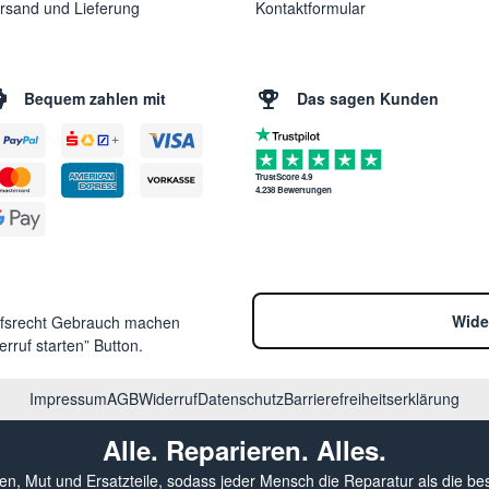
rsand und Lieferung
Kontaktformular
Bequem zahlen mit
Das sagen Kunden
TrustScore 4.9
4.238 Bewertungen
Wide
ufsrecht Gebrauch machen
rruf starten” Button.
Impressum
AGB
Widerruf
Datenschutz
Barrierefreiheitserklärung
Alle. Reparieren. Alles.
sen, Mut und Ersatzteile, sodass jeder Mensch die Reparatur als die be