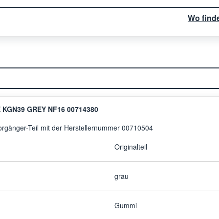
Wo find
 KGN39 GREY NF16 00714380
Vorgänger-Teil mit der Herstellernummer 00710504
Originalteil
grau
Gummi