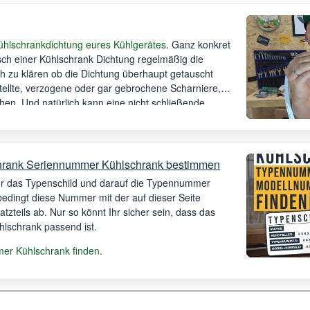
ühlschrankdichtung eures Kühlgerätes
. Ganz konkret
sch einer Kühlschrank Dichtung regelmäßig die
ich zu klären ob die Dichtung überhaupt getauscht
tellte, verzogene oder gar gebrochene Scharniere,
en. Und natürlich kann eine nicht schließende
stehenden Kühlschrank kommen. Also solltet Ihr vor
 Sachverhalte ausschließen.
hrank Seriennummer Kühlschrank bestimmen
Ihr das Typenschild und darauf die Typennummer
bedingt diese Nummer mit der auf dieser Seite
satzteils ab. Nur so könnt Ihr sicher sein, dass das
ühlschrank passend ist.
r Kühlschrank finden
.