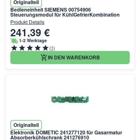
Originalteil
Bedieneinheit SIEMENS 00754906
Steuerungsmodul für KühlGefrierKombination
Produkt Details
241,39 €
1-2 Werktage
(1)
IN DEN WARENKORB
Originalteil
Elektronik DOMETIC 241277120 für Gasarmatur
Absorberkühlschrank 241276910