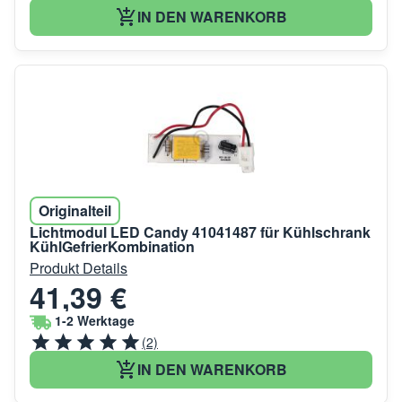
IN DEN WARENKORB
Originalteil
Lichtmodul LED Candy 41041487 für Kühlschrank
KühlGefrierKombination
Produkt Details
41,39 €
1-2 Werktage
(2)
IN DEN WARENKORB