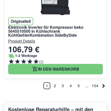
Originalteil
Elektronik Inverter für Kompressor beko
5645510500 in Kühlschrank
KühlGefrierKombination SideBySide
Produkt Details
106,79 €
1-2 Werktage
(1)
IN DEN WARENKORB
1
2
3
4
5
...
104
Kostenlose Reparaturhilfe – mit den