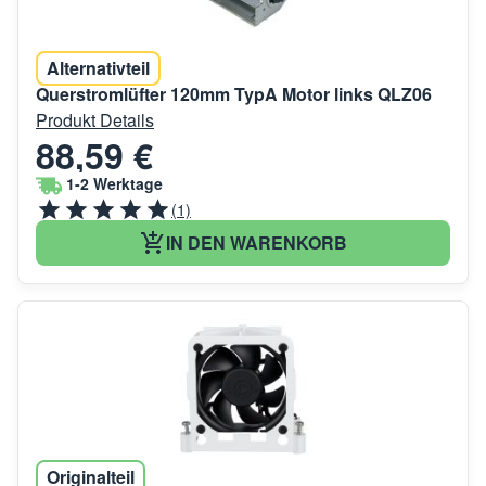
Alternativteil
Querstromlüfter 120mm TypA Motor links QLZ06
Produkt Details
88,59 €
1-2 Werktage
(1)
IN DEN WARENKORB
Originalteil