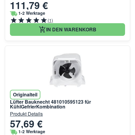
111,79 €
1-2 Werktage
(1)
IN DEN WARENKORB
Originalteil
Lüfter Bauknecht 481010595123 für
KühlGefrierKombination
Produkt Details
57,69 €
1-2 Werktage