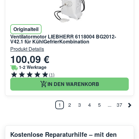
Originalteil
Ventilatormotor LIEBHERR 6118004 BG2012-
V42.1 für KühlGefrierKombination
Produkt Details
100,09 €
1-2 Werktage
(1)
IN DEN WARENKORB
1
2
3
4
5
...
37
Kostenlose Reparaturhilfe – mit den