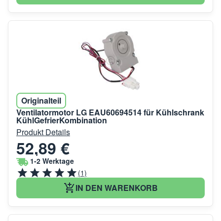
Originalteil
Ventilatormotor LG EAU60694514 für Kühlschrank
KühlGefrierKombination
Produkt Details
52,89 €
1-2 Werktage
(1)
IN DEN WARENKORB