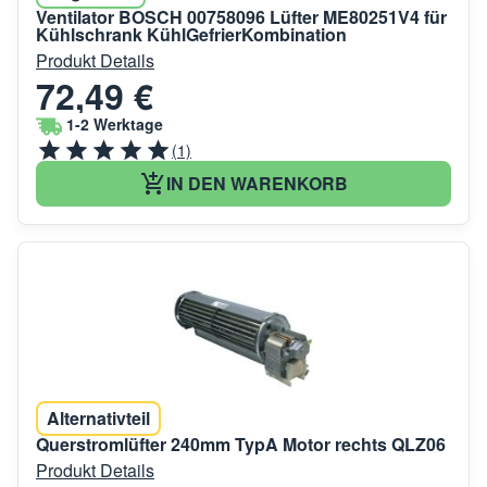
Ventilator BOSCH 00758096 Lüfter ME80251V4 für
Kühlschrank KühlGefrierKombination
Produkt Details
72,49 €
1-2 Werktage
(1)
IN DEN WARENKORB
Alternativteil
Querstromlüfter 240mm TypA Motor rechts QLZ06
Produkt Details