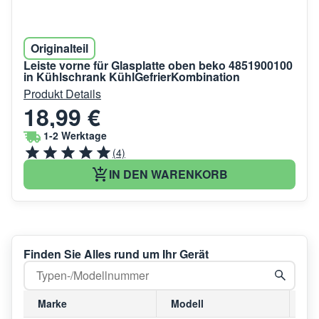
Originalteil
Leiste vorne für Glasplatte oben beko 4851900100
in Kühlschrank KühlGefrierKombination
Produkt Details
18,99 €
1-2 Werktage
(4)
IN DEN WARENKORB
Finden Sie Alles rund um Ihr Gerät
Marke
Modell
Mo