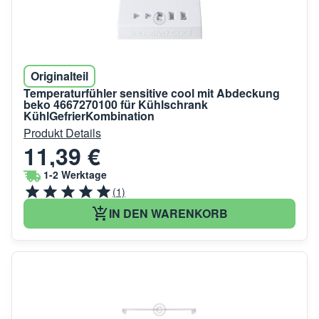
Originalteil
Temperaturfühler sensitive cool mit Abdeckung
beko 4667270100 für Kühlschrank
KühlGefrierKombination
Produkt Details
11,39 €
1-2 Werktage
(1)
IN DEN WARENKORB