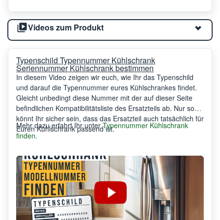
Videos zum Produkt
Typenschild Typennummer Kühlschrank
Seriennummer Kühlschrank bestimmen
In diesem Video zeigen wir euch, wie Ihr das Typenschild
und darauf die Typennummer eures Kühlschrankes findet.
Gleicht unbedingt diese Nummer mit der auf dieser Seite
befindlichen Kompatibilitätsliste des Ersatzteils ab. Nur so
könnt Ihr sicher sein, dass das Ersatzteil auch tatsächlich für
Mehr dazu erfahrt Ihr unter
Typennummer Kühlschrank
Euren Kühlschrank passend ist.
finden
.