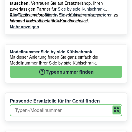
tauschen
. Vertrauen Sie auf Ersatzteilshop, Ihren
zuverlässigen Partner für
Side by side Kühlschrank
Ersatzteile
Alle Tipps um den
und profitieren Sie von unserem schnellen
Side by Side Kühlschrank reparieren
zu
Versand und kompetenten Kundenservice.
können, finden Sie natürlich auch bei uns!
Mehr anzeigen
Modellnummer Side by side Kühlschrank
Mit dieser Anleitung finden Sie ganz einfach die
Modellnummer Ihrer Side by side Kühlschrank.
Typennummer finden
Passende Ersatzteile für Ihr Gerät finden