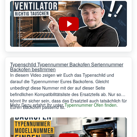
als auch bei Heißluftöfen verwendet. Entscheidend für die
exakten Begrifflichkeiten ist dabei nur die Anordnung der
jeweiligen Heizelemente.
Typenschild Typennummer Backofen Seriennummer
Backofen bestimmen
In diesem Video zeigen wir Euch das Typenschild und
darauf die Typennummer Eures Backofens. Gleicht
unbedingt diese Nummer mit der auf dieser Seite
befindlichen Kompatibilitätsliste des Ersatzteils ab. Nur so
könnt Ihr sicher sein, dass das Ersatzteil auch tatsächlich für
Mehr Dazu erfahrt Ihr unter
Typennummer Ofen finden
.
Euren Backofen passend ist.