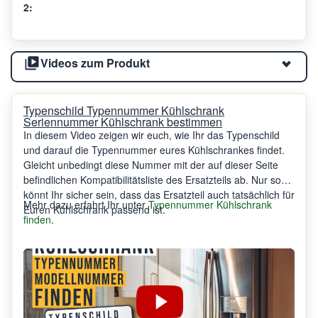
2:
Videos zum Produkt
Typenschild Typennummer Kühlschrank
Seriennummer Kühlschrank bestimmen
In diesem Video zeigen wir euch, wie Ihr das Typenschild
und darauf die Typennummer eures Kühlschrankes findet.
Gleicht unbedingt diese Nummer mit der auf dieser Seite
befindlichen Kompatibilitätsliste des Ersatzteils ab. Nur so
könnt Ihr sicher sein, dass das Ersatzteil auch tatsächlich für
Mehr dazu erfahrt Ihr unter
Typennummer Kühlschrank
Euren Kühlschrank passend ist.
finden
.