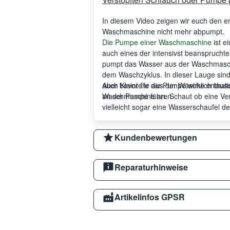
In diesem Video zeigen wir euch den ersten Schritt zur Fehleranalyse wenn eure
Waschmaschine nicht mehr abpumpt.
Die Pumpe einer Waschmaschine
ist e
auch eines der intensivst beansprucht
pumpt das Wasser aus der Waschmaschi
dem Waschzyklus. In dieser Lauge sind
auch Kleinteile aus der Wäsche enthal
Aber bevor Ihr die Pumpe wirklich taus
an der Pumpe führen.
Waschmaschine an. Schaut ob eine Veru
vielleicht sogar eine Wasserschaufel d
Kundenbewertungen
Reparaturhinweise
Artikelinfos GPSR