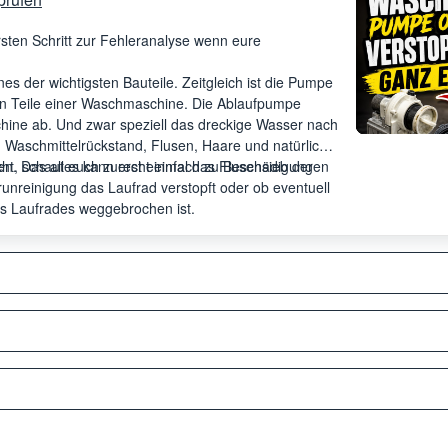
ines der wichtigsten Bauteile. Zeitgleich ist die Pumpe
en Teile einer Waschmaschine. Die Ablaufpumpe
ne ab. Und zwar speziell das dreckige Wasser nach
 Waschmittelrückstand, Flusen, Haare und natürlich
ten. Das alles kann recht einfach zu Beschädigungen
cht, schaut euch zuerst einmal das Flusensieb der
nreinigung das Laufrad verstopft oder ob eventuell
es Laufrades weggebrochen ist.