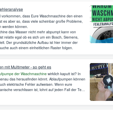
ehleranalyse
mal vorkommen, dass Eure Waschmaschine den einen
ist es aber so, dass viele scheinbar große Probleme,
ben werden können.
chine das Wasser nicht mehr abpumpt kann von
t relativ egal ob es sich um ein Bosch, Siemens,
lt. Der grundsätzliche Aufbau ist hier immer der
rsuche auch einem einheitlichen Raster folgen.
mit Multimeter - so geht es
ufpumpe der Waschmaschine
wirklich kaputt ist? In
r genau das herausfinden könnt. Ablaufpumpen können
ch elektrische Fehler aufweisen. Wenn eure
ische verschlissen ist, lohnt auf jeden Fall der Test