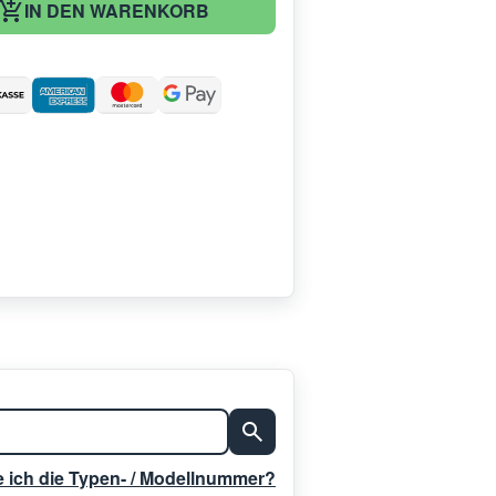
IN DEN WARENKORB
:
e ich die Typen- / Modellnummer?