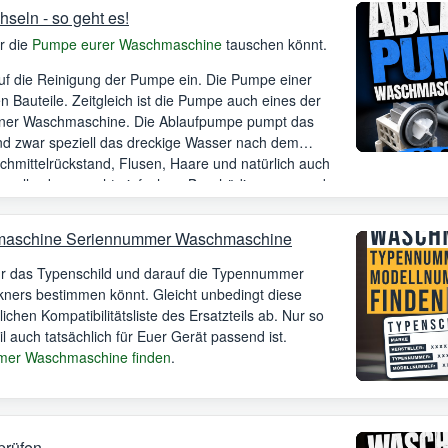
eln - so geht es!
hr die
Pumpe eurer Waschmaschine
tauschen könnt.
auf die Reinigung der Pumpe ein. Die Pumpe einer
n Bauteile. Zeitgleich ist die Pumpe auch eines der
einer Waschmaschine. Die Ablaufpumpe pumpt das
d zwar speziell das dreckige Wasser nach dem
chmittelrückstand, Flusen, Haare und natürlich auch
as alles kann recht einfach zu Beschädigungen an der
maschine Seriennummer Waschmaschine
Ihr das Typenschild und darauf die Typennummer
ners bestimmen könnt. Gleicht unbedingt diese
ichen Kompatibilitätsliste des Ersatzteils ab. Nur so
il auch tatsächlich für Euer Gerät passend ist.
er Waschmaschine finden
.
prüfen