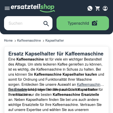
Typenschild
Home
Kaffeemaschine
Kapselhalter
Ersatz Kapselhalter für Kaffeemaschine
Eine
Kaffeemaschine
ist für viele ein wichtiger Bestandteil
des Alltags. Um stets leckeren Kaffee genießen zu können,
ist es wichtig, die Kaffeemaschine in Schuss zu halten. Bei
uns können Sie
Kaffeemaschine Kapselhalter kaufen
und
somit für Ordnung und Funktionalität Ihrer Maschine
sorgen. Entdecken Sie unsere Auswahl an
Kaffeemaschine
Ersatzteilen
Bei Ersatzteilshop legen wir Wert auf Qualität und bieten
und finden Sie den passenden Kapselhalter für
Ihre Maschine.
Ihnen daher nur die besten
Kaffeemaschine Ersatzteile
an. Neben Kapselhaltern finden Sie bei uns auch andere
wichtige Ersatzteile für Ihre Kaffeemaschine. Vertrauen Sie
auf unsere Expertise und wählen Sie aus unserem