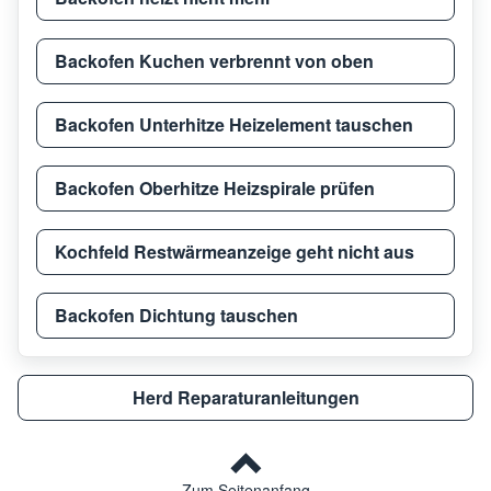
Privileg
HL7PR4A/04
HL7P
Backofen Kuchen verbrennt von oben
Backofen Unterhitze Heizelement tauschen
Privileg
85450
9432
Backofen Oberhitze Heizspirale prüfen
Privileg
00.866.387_61214
9497
Kochfeld Restwärmeanzeige geht nicht aus
Privileg
946.870_61082
9497
Backofen Dichtung tauschen
Privileg
554.636_61076
9497
Herd Reparaturanleitungen
Privileg
380.594_61163
9497
Zum Seitenanfang