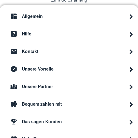
Privileg
297.232_61086
9497
Allgemein
Privileg
005.517-8
9497
Hilfe
Kontakt
Privileg
00.857.943_61370
9497
Unsere Vorteile
Privileg
129.343-0
9497
Unsere Partner
Privileg
00.408.705_61357
9497
Bequem zahlen mit
Privileg
961.107_60957
9497
Das sagen Kunden