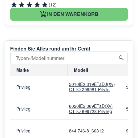
(12)
IN DEN WARENKORB
Finden Sie Alles rund um Ihr Gerät
Marke
Modell
Mo
5010IE2.319ETaDJ(Xv)
Privileg
5507
OTTO 299981 Privile
6020IE2.369ETaD(Xv)
Privileg
5507
OTTO 699728 Privileg
Privileg
844.746-8_60312
9497