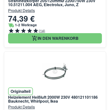
Strahlheizkörper 205/120mmØ 2200/750W 230V
10.51211.004 AEG, Electrolux, Juno, Z
Produkt Details
74,39 €
1-2 Werktage
(14)
IN DEN WARENKORB
Originalteil
Heizelement Heißluft 2000W 230V 480121101186
Bauknecht, Whirlpool, Ikea
Produkt Details