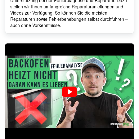
Unterstützung bei der Fehlerdiagnose und Reparatur. Dazu
stellen wir Ihnen umfangreiche Reparaturanleitungen und
Privileg
673.954_60488
9432
Videos zur Verfügung. So können Sie die meisten
Reparaturen sowie Fehlerbehebungen selbst durchführen –
auch ohne Vorkenntnisse.
Privileg
015.729-7
9497
Privileg
HB2QU2Q0/01
Privileg
213.483-1
9432
Privileg
197.226-4
9432
Privileg
995.981_30834
9497