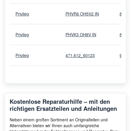
Privileg
PHVR6 OH5V2 IN
8577
Privileg
PHVK3 OH8V IN
8577
Privileg
471.612_60123
9497
Privileg
158.115_60973
9497
Privileg
00.885.752_61363
9497
Kostenlose Reparaturhilfe – mit den
richtigen Ersatzteilen und Anleitungen
Privileg
085.214_60482
9432
Neben einem großen Sortiment an Originalteilen und
Alternativen bieten wir Ihnen auch umfangreiche