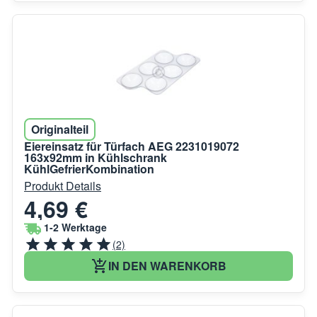
Originalteil
Eiereinsatz für Türfach AEG 2231019072
163x92mm in Kühlschrank
KühlGefrierKombination
Produkt Details
4,69 €
1-2 Werktage
(2)
IN DEN WARENKORB