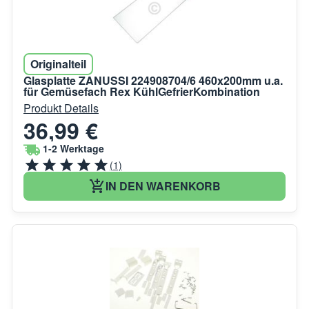
Originalteil
Glasplatte ZANUSSI 224908704/6 460x200mm u.a.
für Gemüsefach Rex KühlGefrierKombination
Produkt Details
36,99 €
1-2 Werktage
(1)
IN DEN WARENKORB