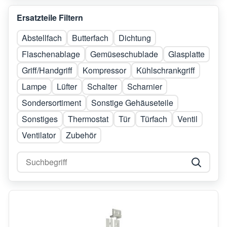
Ersatzteile Filtern
Abstellfach
Butterfach
Dichtung
Flaschenablage
Gemüseschublade
Glasplatte
Griff/Handgriff
Kompressor
Kühlschrankgriff
Lampe
Lüfter
Schalter
Scharnier
Sondersortiment
Sonstige Gehäuseteile
Sonstiges
Thermostat
Tür
Türfach
Ventil
Ventilator
Zubehör