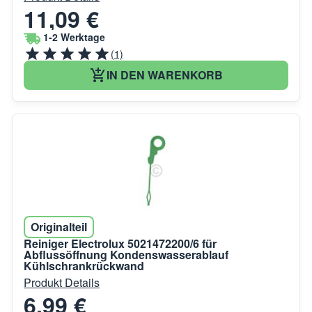
11,09 €
1-2 Werktage
(1)
IN DEN WARENKORB
Originalteil
Reiniger Electrolux 5021472200/6 für
Abflussöffnung Kondenswasserablauf
Kühlschrankrückwand
Produkt Details
6,99 €