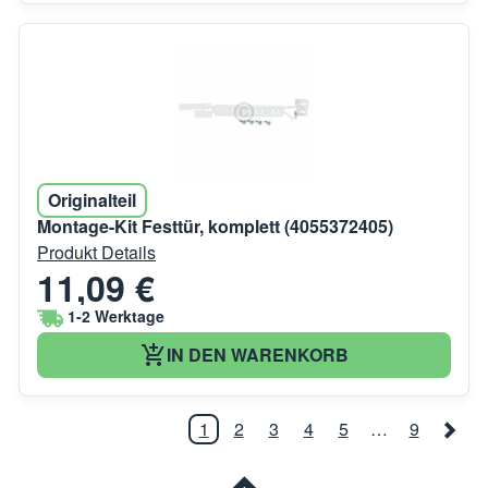
Originalteil
Montage-Kit Festtür, komplett (4055372405)
Produkt Details
11,09 €
1-2 Werktage
IN DEN WARENKORB
1
2
3
4
5
…
9