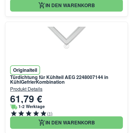
IN DEN WARENKORB
Originalteil
Türdichtung für Kühlteil AEG 2248007144 in
KühlGefrierKombination
Produkt Details
61,79 €
1-2 Werktage
(1)
IN DEN WARENKORB