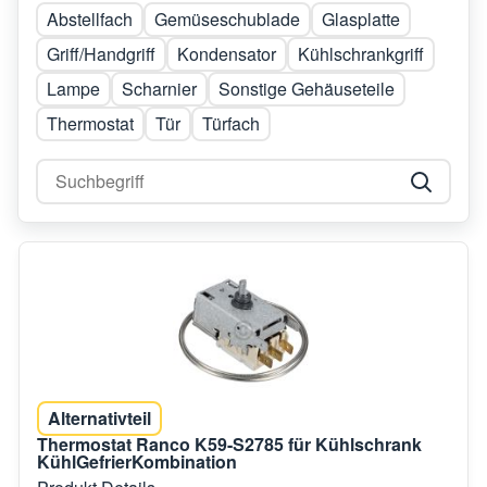
Abstellfach
Gemüseschublade
Glasplatte
Griff/Handgriff
Kondensator
Kühlschrankgriff
Lampe
Scharnier
Sonstige Gehäuseteile
Thermostat
Tür
Türfach
Alternativteil
Thermostat Ranco K59-S2785 für Kühlschrank
KühlGefrierKombination