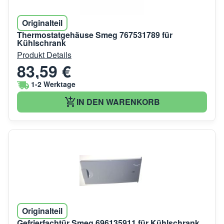
Originalteil
Thermostatgehäuse Smeg 767531789 für
Kühlschrank
Produkt Details
83,59 €
1-2 Werktage
IN DEN WARENKORB
Originalteil
Gefrierfachtür Smeg 696135911 für Kühlschrank