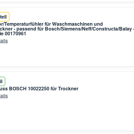
teil
r/Temperaturfühler für Waschmaschinen und
kner - passend für Bosch/Siemens/Neff/Constructa/Balay 
ie 00170961
ails
il
luss BOSCH 10022250 für Trockner
ails