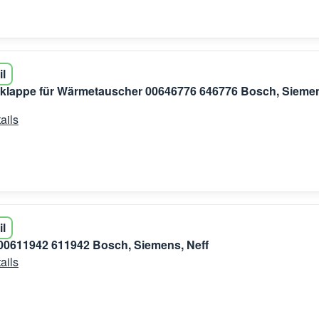
il
klappe für Wärmetauscher 00646776 646776 Bosch, Sieme
ails
il
00611942 611942 Bosch, Siemens, Neff
ails