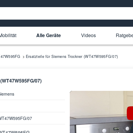
obilität
Alle Geräte
Videos
Ratgebe
WT47W595FG
Ersatzteile für Siemens Trockner (WT47W595FG/07)
er (WT47W595FG/07)
Siemens
WT47W595FG/07
WT47W595FG