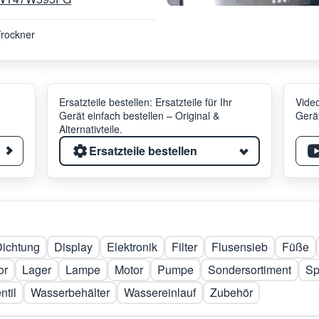
rockner
Ersatzteile bestellen: Ersatzteile für Ihr
Video
Gerät einfach bestellen – Original &
Gerät
Alternativteile.
Ersatzteile bestellen
ichtung
Display
Elektronik
Filter
Flusensieb
Füße
or
Lager
Lampe
Motor
Pumpe
Sondersortiment
Sp
ntil
Wasserbehälter
Wassereinlauf
Zubehör