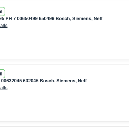
il
5 PH 7 00650499 650499 Bosch, Siemens, Neff
ails
il
 00632045 632045 Bosch, Siemens, Neff
ails