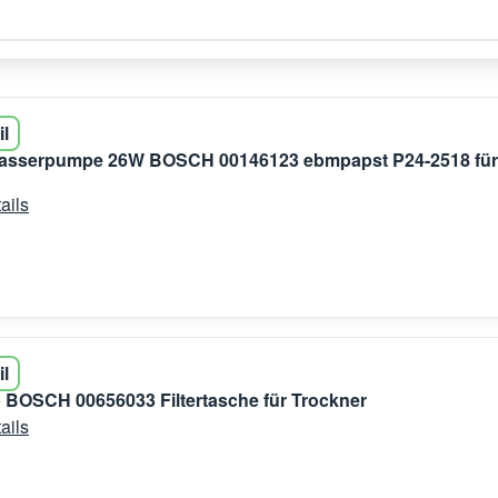
il
sserpumpe 26W BOSCH 00146123 ebmpapst P24-2518 für
ails
il
 BOSCH 00656033 Filtertasche für Trockner
ails