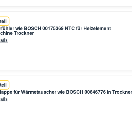
teil
rfühler wie BOSCH 00175369 NTC für Heizelement
hine Trockner
ails
teil
lappe für Wärmetauscher wie BOSCH 00646776 in Trockne
ails