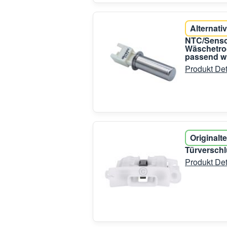
Alternativ
NTC/Senso
Wäschetroc
passend w
Produkt Det
Originalte
Türversch
Produkt Det