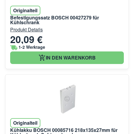
Originalteil
Befestigungssatz BOSCH 00427279 für
Kühlschrank
Produkt Details
20,09 €
1-2 Werktage
IN DEN WARENKORB
Originalteil
Kühlakku BOSCH 00085716 218x135x27mm für