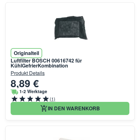
Originalteil
Luftfilter BOSCH 00616742 für
KühlGefrierKombination
Produkt Details
8,89 €
1-2 Werktage
(1)
IN DEN WARENKORB