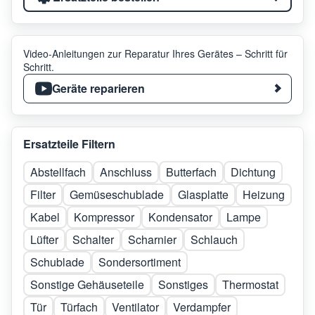
Video-Anleitungen zur Reparatur Ihres Gerätes – Schritt für
Schritt.
Geräte reparieren
Ersatzteile Filtern
Abstellfach
Anschluss
Butterfach
Dichtung
Filter
Gemüseschublade
Glasplatte
Heizung
Kabel
Kompressor
Kondensator
Lampe
Lüfter
Schalter
Scharnier
Schlauch
Schublade
Sondersortiment
Sonstige Gehäuseteile
Sonstiges
Thermostat
Tür
Türfach
Ventilator
Verdampfer