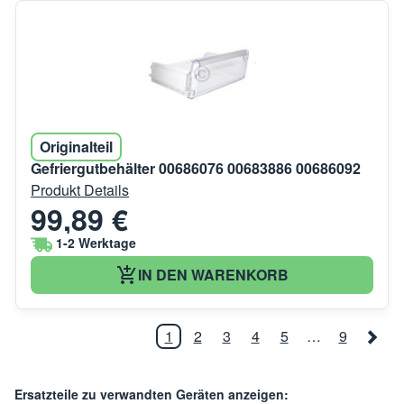
Originalteil
Gefriergutbehälter 00686076 00683886 00686092
Produkt Details
99,89 €
1-2 Werktage
IN DEN WARENKORB
1
2
3
4
5
…
9
Ersatzteile zu verwandten Geräten anzeigen: