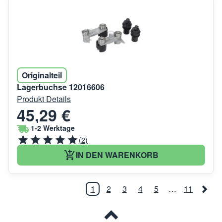
Originalteil
Lagerbuchse 12016606
Produkt Details
45,29 €
1-2 Werktage
(2)
IN DEN WARENKORB
1
2
3
4
5
…
11