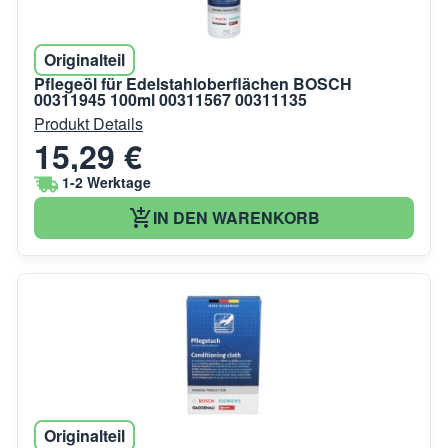
Originalteil
Pflegeöl für Edelstahloberflächen BOSCH
00311945 100ml 00311567 00311135
Produkt Details
15,29 €
1-2 Werktage
IN DEN WARENKORB
Originalteil