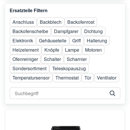
Ersatzteile Filtern
Anschluss
Backblech
Backofenrost
Backofenscheibe
Dampfgarer
Dichtung
Elektronik
Gehäuseteile
Griff
Halterung
Heizelement
Knöpfe
Lampe
Motoren
Ofenreiniger
Schalter
Scharnier
Sondersortiment
Teleskopauszug
Temperatursensor
Thermostat
Tür
Ventilator