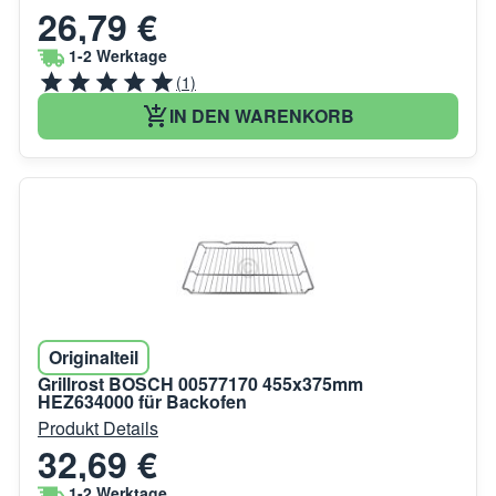
26,79 €
1-2 Werktage
(1)
IN DEN WARENKORB
Originalteil
Grillrost BOSCH 00577170 455x375mm
HEZ634000 für Backofen
Produkt Details
32,69 €
1-2 Werktage