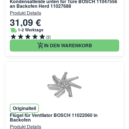
Kondensatleiste unten für Türe BOSCH 11047556
an Backofen Herd 11027688
Produkt Details
31,09 €
1-2 Werktage
(9)
IN DEN WARENKORB
Originalteil
Flügel für Ventilator BOSCH 11022060 in
Backofen
Produkt Details