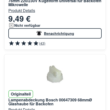
76mm 220/230V Kugelform universal für Backofen
Mikrowelle
Produkt Details
9,49 €
Nicht verfügbar
Benachrichtigung
(43)
Originalteil
Lampenabdeckung Bosch 00647309 68mmØ
Glashaube für Backofen
Produkt Details