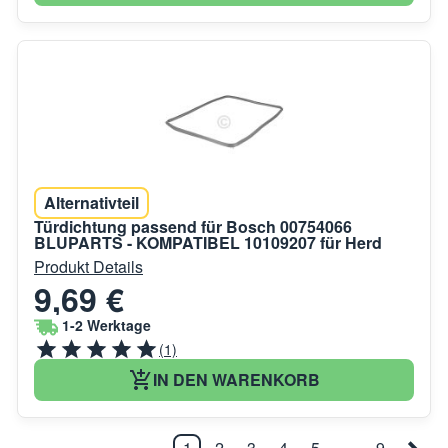
Alternativteil
Türdichtung passend für Bosch 00754066
BLUPARTS - KOMPATIBEL 10109207 für Herd
Produkt Details
9,69 €
1-2 Werktage
(1)
IN DEN WARENKORB
1
2
3
4
5
…
9