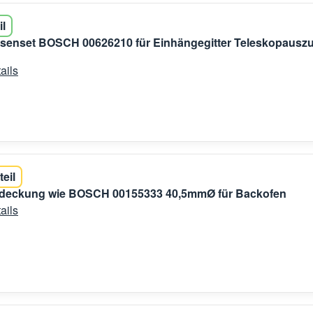
il
senset BOSCH 00626210 für Einhängegitter Teleskopausz
ails
teil
eckung wie BOSCH 00155333 40,5mmØ für Backofen
ails