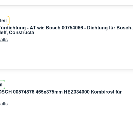
teil
ürdichtung - AT wie Bosch 00754066 - Dichtung für Bosch,
eff, Constructa
ails
il
 BOSCH 00574876 465x375mm HEZ334000 Kombirost für
ails