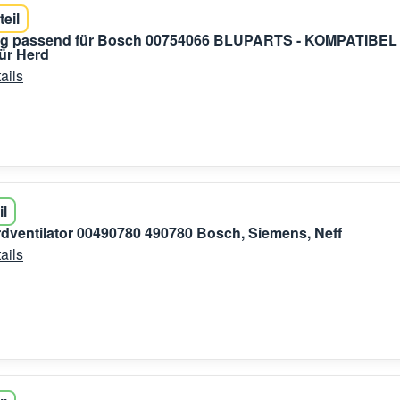
teil
ng passend für Bosch 00754066 BLUPARTS - KOMPATIBEL
ür Herd
ails
il
rdventilator 00490780 490780 Bosch, Siemens, Neff
ails