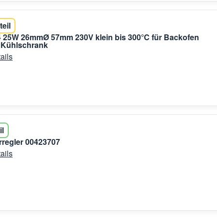
teil
 25W 26mmØ 57mm 230V klein bis 300°C für Backofen
 Kühlschrank
ails
il
regler 00423707
ails