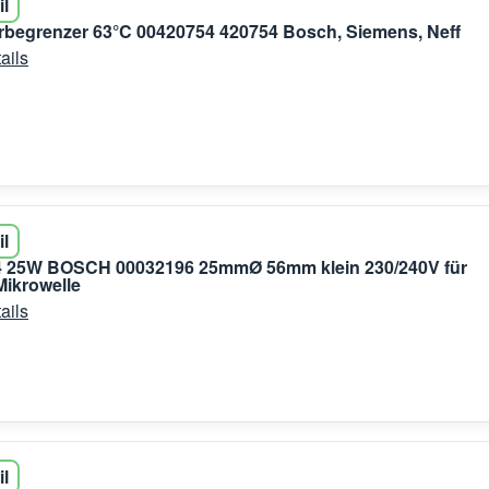
il
begrenzer 63°C 00420754 420754 Bosch, Siemens, Neff
ails
il
 25W BOSCH 00032196 25mmØ 56mm klein 230/240V für
ikrowelle
ails
il