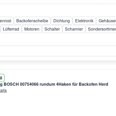
enrost
Backofenscheibe
Dichtung
Elektronik
Gehäuset
Lüfterrad
Motoren
Schalter
Scharnier
Sondersortime
il
ng BOSCH 00754066 rundum 4Haken für Backofen Herd
ails