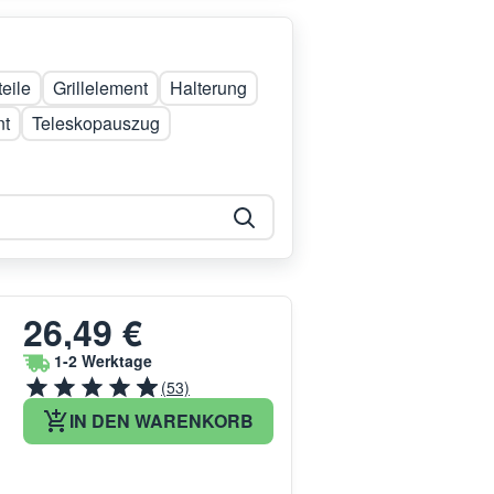
eile
Grillelement
Halterung
nt
Teleskopauszug
26,49 €
1-2 Werktage
(53)
IN DEN WARENKORB