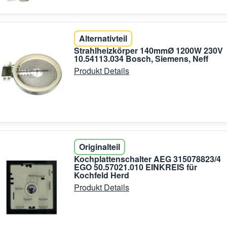
Alternativteil
Strahlheizkörper 140mmØ 1200W 230V
10.54113.034 Bosch, Siemens, Neff
Produkt Details
Originalteil
Kochplattenschalter AEG 315078823/4
EGO 50.57021.010 EINKREIS für
Kochfeld Herd
Produkt Details