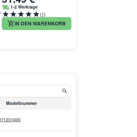
1-2 Werktage
,
(1)
IN DEN WARENKORB
Modellnummer
971231000