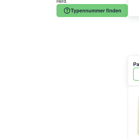
Herd.
Bauknecht
Typennummer finden
Vestel
Beko
COM
Candy
Electrolux
Gaggenau
Samsung
Pa
Bluparts
Midea/Comfee
Constructa
Teka
Haier/Candy/Hoover
Irca
ATAG
Hotpoint
Indesit
EBI