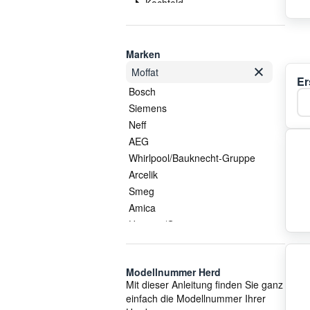
Kochfeld
Schalter
Sondersortiment
Thermostat
Marken
Topfträger
Moffat
Er
Wartung & Pflege
Bosch
Ka
Zubehör
Siemens
Zündung
Neff
AEG
Whirlpool/Bauknecht-Gruppe
Arcelik
Smeg
Amica
Hisense/Gorenje
Gorenje
Electrolux/AEG
Modellnummer Herd
Whirlpool
Mit dieser Anleitung finden Sie ganz
EGO Elektro
einfach die Modellnummer Ihrer
Küppersbusch