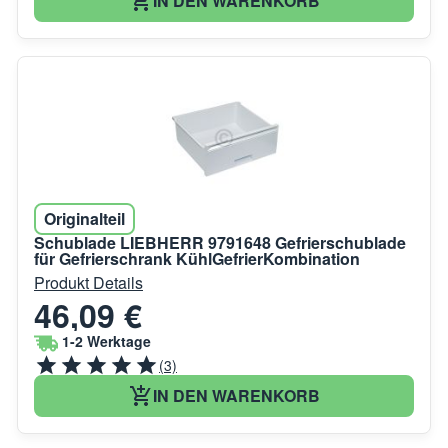
IN DEN WARENKORB
Originalteil
Schublade LIEBHERR 9791648 Gefrierschublade
für Gefrierschrank KühlGefrierKombination
Produkt Details
46,09 €
1-2 Werktage
(3)
IN DEN WARENKORB