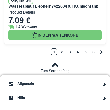
Originalteil
Wasserablauf Liebherr 7422834 für Kühlschrank
Produkt Details
7,09 €
1-2 Werktage
IN DEN WARENKORB
1
2
3
4
5
6
Zum Seitenanfang
Allgemein
Hilfe