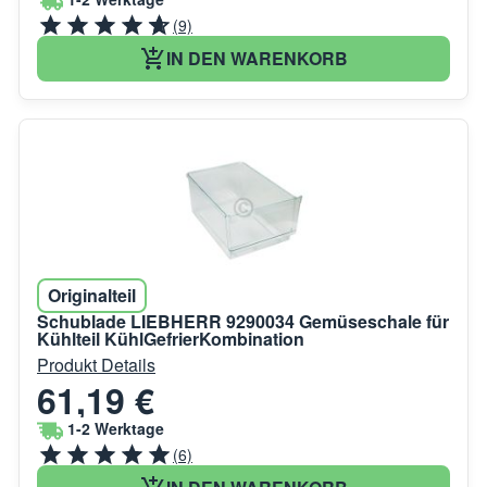
(9)
IN DEN WARENKORB
Originalteil
Schublade LIEBHERR 9290034 Gemüseschale für
Kühlteil KühlGefrierKombination
Produkt Details
61,19 €
1-2 Werktage
(6)