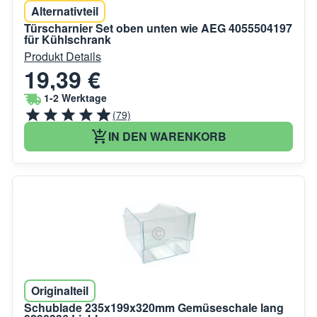
Alternativteil
Türscharnier Set oben unten wie AEG 4055504197
für Kühlschrank
Produkt Details
19,39 €
1-2 Werktage
(79)
IN DEN WARENKORB
Originalteil
Schublade 235x199x320mm Gemüseschale lang