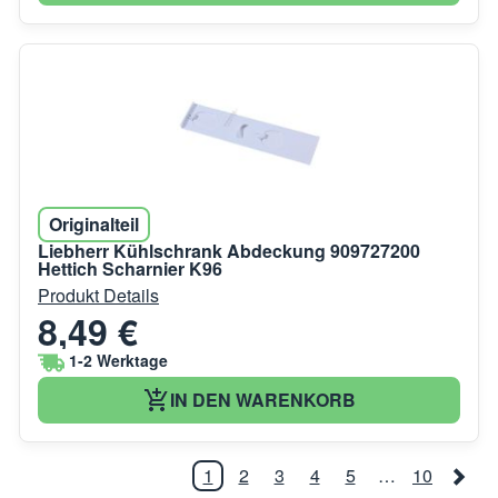
Originalteil
Liebherr Kühlschrank Abdeckung 909727200
Hettich Scharnier K96
Produkt Details
8,49 €
1-2 Werktage
IN DEN WARENKORB
1
2
3
4
5
…
10