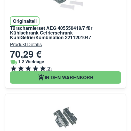
Originalteil
Türscharnierset AEG 405550419/7 für
Kühlschrank Gefrierschrank
KühlGefrierKombination 2211201047
Produkt Details
70,29 €
1-2 Werktage
(3)
IN DEN WARENKORB