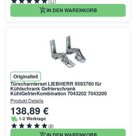
(17)
IN DEN WARENKORB
Originalteil
Türscharnierset LIEBHERR 9593760 für
Kühlschrank Gefrierschrank
KühlGefrierKombination 7043202 7043200
Produkt Details
138,89 €
1-2 Werktage
(9)
IN DEN WARENKORB