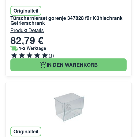
Originalteil
Türscharnierset gorenje 347828 für Kühlschrank
Gefrierschrank
Produkt Details
82,79 €
1-2 Werktage
(1)
IN DEN WARENKORB
Originalteil