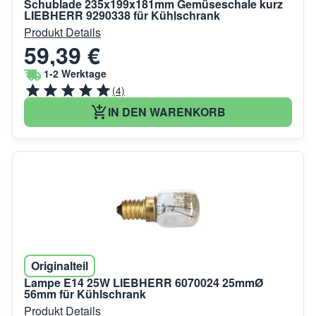
Schublade 235x199x181mm Gemüseschale kurz
LIEBHERR 9290338 für Kühlschrank
Produkt Details
59,39 €
1-2 Werktage
(4)
IN DEN WARENKORB
Originalteil
Lampe E14 25W LIEBHERR 6070024 25mmØ
56mm für Kühlschrank
Produkt Details