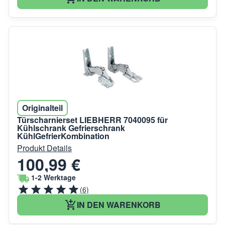
Originalteil
Türscharnierset LIEBHERR 7040095 für
Kühlschrank Gefrierschrank
KühlGefrierKombination
Produkt Details
100,99 €
1-2 Werktage
(6)
IN DEN WARENKORB