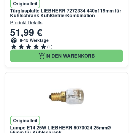
Originalteil
Türglasplatte LIEBHERR 7272334 440x119mm für
Kühlschrank KühlGefrierKombination
Produkt Details
51,99 €
8-15 Werktage
(1)
IN DEN WARENKORB
Originalteil
Lampe E14 25W LIEBHERR 6070024 25mmØ
56mm für Kühlschrank