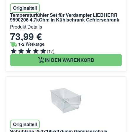
Originalteil
Temperaturfühler Set für Verdampfer LIEBHERR
9590206 4,7kOhm in Kühlschrank Gefrierschrank
Produkt Details
73,99 €
1-2 Werktage
(17)
IN DEN WARENKORB
Originalteil
Schublade 253x185x376mm Gemüseschale