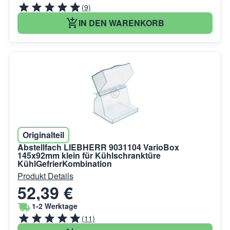
(9)
IN DEN WARENKORB
Originalteil
Abstellfach LIEBHERR 9031104 VarioBox
145x92mm klein für Kühlschranktüre
KühlGefrierKombination
Produkt Details
52,39 €
1-2 Werktage
(11)