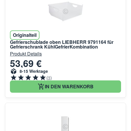
Originalteil
Gefrierschublade oben LIEBHERR 9791164 für
Gefrierschrank KühlGefrierKombination
Produkt Details
53,69 €
8-15 Werktage
(1)
IN DEN WARENKORB