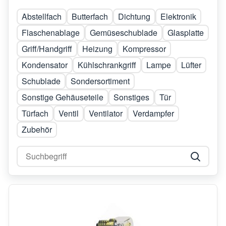
Abstellfach
Butterfach
Dichtung
Elektronik
Flaschenablage
Gemüseschublade
Glasplatte
Griff/Handgriff
Heizung
Kompressor
Kondensator
Kühlschrankgriff
Lampe
Lüfter
Schublade
Sondersortiment
Sonstige Gehäuseteile
Sonstiges
Tür
Türfach
Ventil
Ventilator
Verdampfer
Zubehör