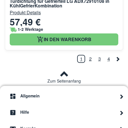
Türdichtung für Gefrierteil LG ADX72910108 in
KühlGefrierKombination
Produkt Details
57,49 €
1-2 Werktage
IN DEN WARENKORB
1
2
3
4
Zum Seitenanfang
Allgemein
Hilfe