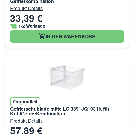
Gefrierkombination
Produkt Details
33,39 €
1-2 Werktage
IN DEN WARENKORB
Originalteil
Gefrierschublade mitte LG 3391JQ1031K für
KühlGefrierKombination
Produkt Details
57,89 €