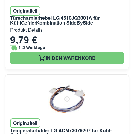
Originalteil
Türscharnierhebel LG 4510JQ3001A für
KühlGefrierKombination SideBySide
Produkt Details
9,79 €
1-2 Werktage
IN DEN WARENKORB
Originalteil
Temperaturfühler LG ACM73079207 für Kühl-