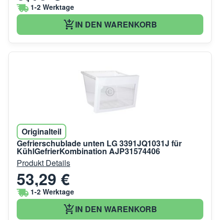
1-2 Werktage
IN DEN WARENKORB
Originalteil
Gefrierschublade unten LG 3391JQ1031J für
KühlGefrierKombination AJP31574406
Produkt Details
53,29 €
1-2 Werktage
IN DEN WARENKORB