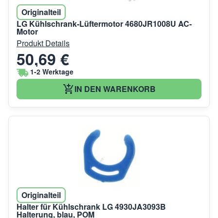
Originalteil
LG Kühlschrank-Lüftermotor 4680JR1008U AC-
Motor
Produkt Details
50,69 €
1-2 Werktage
IN DEN WARENKORB
Originalteil
Halter für Kühlschrank LG 4930JA3093B
Halterung, blau, POM