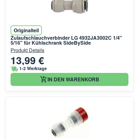
Originalteil
Zulaufschlauchverbinder LG 4932JA3002C 1/4"
5/16" für Kühlschrank SideBySide
Produkt Details
13,99 €
1-2 Werktage
IN DEN WARENKORB