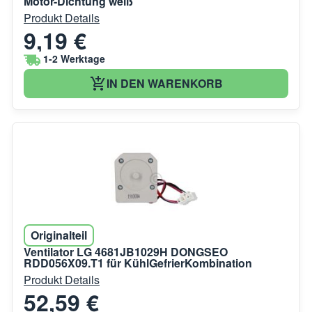
Motor-Dichtung weiß
Produkt Details
9,19 €
1-2 Werktage
IN DEN WARENKORB
Originalteil
Ventilator LG 4681JB1029H DONGSEO
RDD056X09.T1 für KühlGefrierKombination
Produkt Details
52,59 €