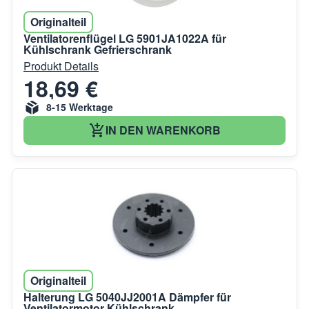
Originalteil
Ventilatorenflügel LG 5901JA1022A für
Kühlschrank Gefrierschrank
Produkt Details
18,69 €
8-15 Werktage
IN DEN WARENKORB
Originalteil
Halterung LG 5040JJ2001A Dämpfer für
Ventilatormotor Kühlschrank