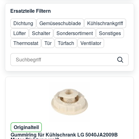
Ersatzteile Filtern
Dichtung
Gemüseschublade
Kühlschrankgriff
Lüfter
Schalter
Sondersortiment
Sonstiges
Thermostat
Tür
Türfach
Ventilator
Originalteil
Gummiring für Kühlschrank LG 5040JA2009B