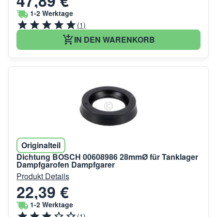
47,89 €
1-2 Werktage
(1)
IN DEN WARENKORB
Originalteil
Dichtung BOSCH 00608986 28mmØ für Tanklager
Dampfgarofen Dampfgarer
Produkt Details
22,39 €
1-2 Werktage
(1)