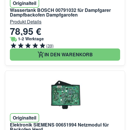
Originalteil
Wassertank BOSCH 00791032 für Dampfgarer
Dampfbackofen Dampfgarofen
Produkt Details
78,95 €
1-2 Werktage
(39)
IN DEN WARENKORB
Originalteil
Elektronik SIEMENS 00651994 Netzmodul für
Backofen Herd