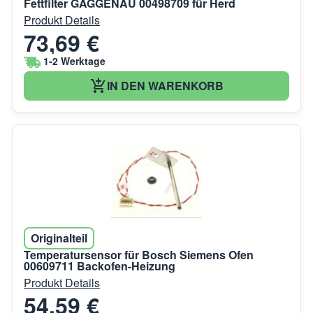
Fettfilter GAGGENAU 00498709 für Herd
Produkt Details
73,69 €
1-2 Werktage
IN DEN WARENKORB
Originalteil
Temperatursensor für Bosch Siemens Ofen
00609711 Backofen-Heizung
Produkt Details
54,59 €